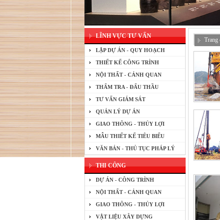
LĨNH VỰC TƯ VẤN
Trang 
LẬP DỰ ÁN - QUY HOẠCH
THIẾT KẾ CÔNG TRÌNH
NỘI THẤT - CẢNH QUAN
THẨM TRA - ĐẤU THẦU
TƯ VẤN GIÁM SÁT
QUẢN LÝ DỰ ÁN
GIAO THÔNG - THỦY LỢI
MẪU THIẾT KẾ TIÊU BIỂU
VĂN BẢN - THỦ TỤC PHÁP LÝ
THI CÔNG
DỰ ÁN - CÔNG TRÌNH
NỘI THẤT - CẢNH QUAN
GIAO THÔNG - THỦY LỢI
VẬT LIỆU XÂY DỰNG