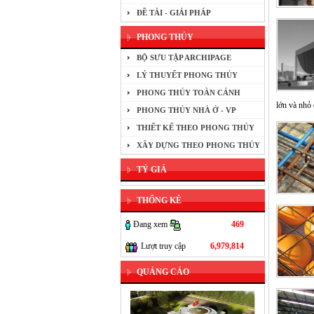
ĐỀ TÀI - GIẢI PHÁP
PHONG THỦY
BỘ SƯU TẬP ARCHIPAGE
LÝ THUYẾT PHONG THỦY
PHONG THỦY TOÀN CẢNH
lớn và nhỏ 
PHONG THỦY NHÀ Ở - VP
THIẾT KẾ THEO PHONG THỦY
XÂY DỰNG THEO PHONG THỦY
TỶ GIÁ
THỐNG KÊ
Đang xem
469
Lượt truy cập
6,979,814
QUẢNG CÁO