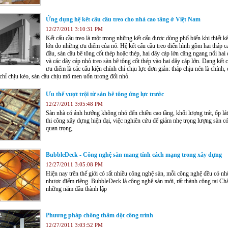
Ứng dụng hệ kết cấu cầu treo cho nhà cao tầng ở Việt Nam
12/27/2011 3:10:31 PM
Kết cấu cầu treo là một trong những kết cấu được dùng phổ biến khi thiết k
lớn do những ưu điểm của nó. Hệ kết cấu cầu treo điển hình gồm hai tháp c
đầu, sàn cầu bê tông cốt thép hoặc thép, hai dây cáp lớn căng ngang nối hai 
và các dây cáp nhỏ treo sàn bê tông cốt thép vào hai dây cáp lớn. Dạng kết 
ưu điểm là các cấu kiện chính chỉ chịu lực đơn giản: tháp chịu nén là chính,
chỉ chịu kéo, sàn cầu chịu mô men uốn tương đối nhỏ.
Ưu thế vượt trội từ sàn bê tông ứng lực trước
12/27/2011 3:05:48 PM
Sàn nhà có ảnh hưởng không nhỏ đến chiều cao tầng, khối lượng trát, ốp l
thi công xây dựng hiện đại, việc nghiên cứu để giảm nhẹ trọng lượng sàn có
quan trọng.
BubbleDeck - Công nghệ sàn mang tính cách mạng trong xây dựng
12/27/2011 3:05:08 PM
Hiện nay trên thế giới có rất nhiều công nghệ sàn, mỗi công nghệ đều có n
nhược điểm riêng. BubbleDeck là công nghệ sàn mới, rất thành công tại Ch
những năm đầu thành lập
Phương pháp chống thấm dột công trình
12/27/2011 3:03:52 PM