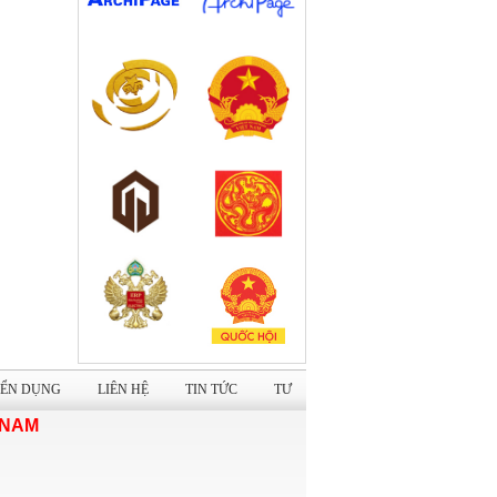
Dự án: Cải tạo Trụ sở Trung tâm Lưu
trữ Quốc gia I
Nhà hàng cao cấp Tuấn Dung Group
ỂN DỤNG
LIÊN HỆ
TIN TỨC
TƯ
 NAM
Nhà máy sản xuất giày dép Xuất khẩu
ALENA Việt Nam