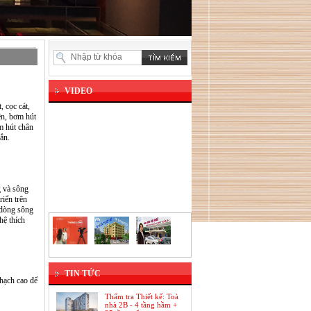
VIDEO
 cọc cát,
ên, bơm hút
m hút chân
ắn.
g và sông
riển trên
 dòng sông
hệ thích
TIN TỨC
thạch cao để
Thẩm tra Thiết kế: Toà
nhà 2B - 4 tầng hầm +