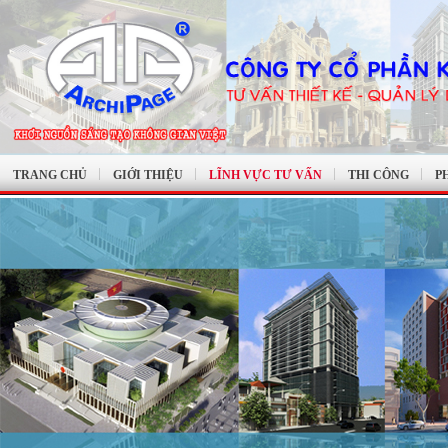
TRANG CHỦ
GIỚI THIỆU
LĨNH VỰC TƯ VẤN
THI CÔNG
P