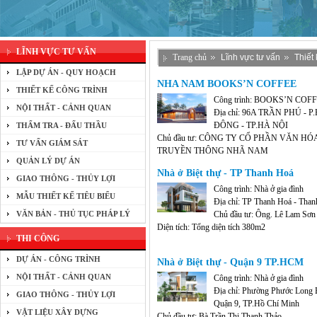
LĨNH VỰC TƯ VẤN
Trang chủ
Lĩnh vực tư vấn
Thiết 
LẬP DỰ ÁN - QUY HOẠCH
NHA NAM BOOKS’N COFFEE
THIẾT KẾ CÔNG TRÌNH
Công trình: BOOKS’N COF
NỘI THẤT - CẢNH QUAN
Địa chỉ: 96A TRẦN PHÚ - P
ĐÔNG - TP.HÀ NỘI
THẨM TRA - ĐẤU THẦU
Chủ đầu tư: CÔNG TY CỔ PHẦN VĂN HÓ
TƯ VẤN GIÁM SÁT
TRUYỀN THÔNG NHÃ NAM
QUẢN LÝ DỰ ÁN
Diện tích: 515 m2
Nhà ở Biệt thự - TP Thanh Hoá
GIAO THÔNG - THỦY LỢI
Công trình: Nhà ở gia đình
MẪU THIẾT KẾ TIÊU BIỂU
Địa chỉ: TP Thanh Hoá - Tha
VĂN BẢN - THỦ TỤC PHÁP LÝ
Chủ đầu tư: Ông. Lê Lam Sơn
Diện tích: Tổng diện tích 380m2
THI CÔNG
DỰ ÁN - CÔNG TRÌNH
Nhà ở Biệt thự - Quận 9 TP.HCM
NỘI THẤT - CẢNH QUAN
Công trình: Nhà ở gia đình
Địa chỉ: Phường Phước Long 
GIAO THÔNG - THỦY LỢI
Quận 9, TP.Hồ Chí Minh
VẬT LIỆU XÂY DỰNG
Chủ đầu tư: Bà.Trần Thị Thanh Thảo