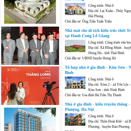
Công trình: Nhà ở
Địa chỉ: Lại Xuân - Thủy Ngu
Hải Phòng
Chủ đầu tư: Ông.Trần Tuấn Triệu
Diện tích: Diện tích xây dựng: 160 m2
Nhà mái che di tích kiến trúc thời T
tại Hành Cung Lỗ Giang
Công trình: Công trình văn hó
Địa chỉ: Xã Hồng Minh - huy
Hưng Hà - tỉnh Thái Bình
Chủ đầu tư: UBND huyện Hưng Hà
Diện tích: 6.000 m2
Tổ hợp nhà ở gia đình - Kim Sơn - 
Bình
Công trình: Nhà ở
Địa chỉ: Xóm 2 - xã Yên Lộc 
Kim Sơn - tỉnh Ninh Bình
Chủ đầu tư: Gia đình Bà.Trần Thị Thanh
Diện tích: Tổng diện tích xây dựng: 410 m2; Di
Nhà ở gia đình - kiểu truyền thống -
sàn XD: 1.100 m2
Phượng, Hà Nội
Công trình: Nhà ở
Địa chỉ: Thôn Đoài Khê - xã 
Phượng - huyện Đan Phượng 