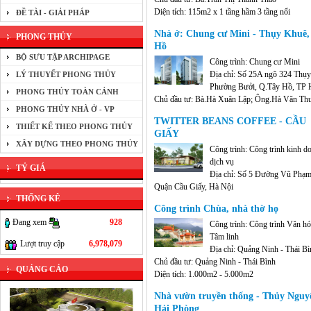
Diện tích: 115m2 x 1 tầng hầm 3 tầng nổi
ĐỀ TÀI - GIẢI PHÁP
Nhà ở: Chung cư Mini - Thụy Khuê,
PHONG THỦY
Hồ
BỘ SƯU TẬP ARCHIPAGE
Công trình: Chung cư Mini
Địa chỉ: Số 25A ngõ 324 Thụ
LÝ THUYẾT PHONG THỦY
Phường Bưởi, Q.Tây Hồ, TP 
PHONG THỦY TOÀN CẢNH
Chủ đầu tư: Bà.Hà Xuân Lập; Ông.Hà Văn Thu
PHONG THỦY NHÀ Ở - VP
Ông.Hà Văn Cường; Ông.Hà Văn Thắng; Ông
TWITTER BEANS COFFEE - CẦU
Văn Lợi
THIẾT KẾ THEO PHONG THỦY
GIẤY
Diện tích: 80m2 x 7 tầng
XÂY DỰNG THEO PHONG THỦY
Công trình: Công trình kinh d
dịch vụ
TỶ GIÁ
Địa chỉ: Số 5 Đường Vũ Phạ
Quận Cầu Giấy, Hà Nội
THỐNG KÊ
Chủ đầu tư: Công ty Cổ phần Những hạt cà phê
Công trình Chùa, nhà thờ họ
chuyện
Đang xem
928
Diện tích: 200 m2
Công trình: Công trình Văn hó
Tâm linh
Lượt truy cập
6,978,079
Địa chỉ: Quảng Ninh - Thái Bì
Chủ đầu tư: Quảng Ninh - Thái Bình
QUẢNG CÁO
Diện tích: 1.000m2 - 5.000m2
Nhà vườn truyền thống - Thủy Nguy
Hải Phòng