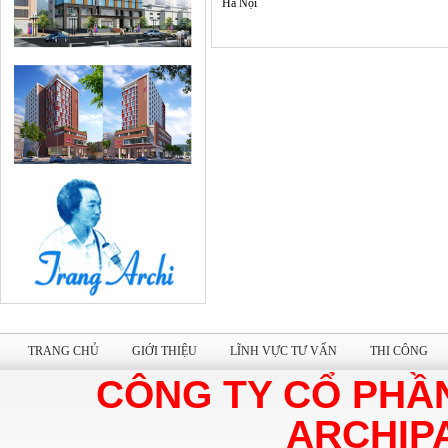
Hà Nội
Chủ đầu tư: Ông.Nguyễn Đăng Dương
Diện tích: Diện tích xây dựng: 125 m2; Diện tíc
XD: 350 m2
TRANG CHỦ
GIỚI THIỆU
LĨNH VỰC TƯ VẤN
THI CÔNG
CÔNG TY CỔ PHẦ
ARCHIP