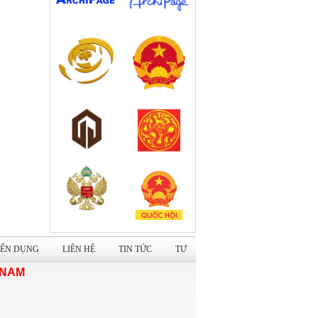
Dự án: Cải tạo Trụ sở Trung tâm Lưu
trữ Quốc gia I
Nhà hàng cao cấp Tuấn Dung Group
ỂN DỤNG
LIÊN HỆ
TIN TỨC
TƯ
 NAM
Nhà máy sản xuất giày dép Xuất khẩu
ALENA Việt Nam