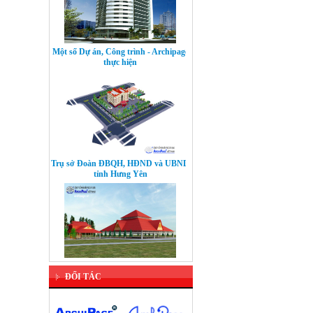
Một số Dự án, Công trình - Archipage
thực hiện
Trụ sở Đoàn ĐBQH, HĐND và UBND
tỉnh Hưng Yên
Dự án: Bảo tồn Quần thể di tích kiến
ĐỐI TÁC
trúc thời Trần - Khu di tích Hành
Cung Lỗ Giang