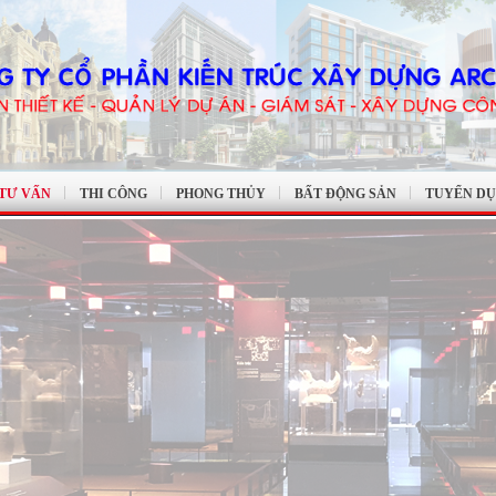
 TƯ VẤN
THI CÔNG
PHONG THỦY
BẤT ĐỘNG SẢN
TUYỂN D