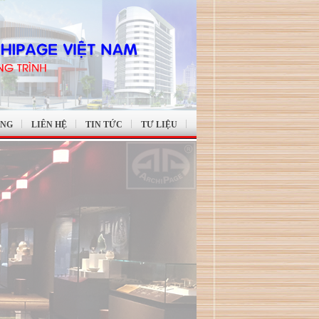
ỤNG
LIÊN HỆ
TIN TỨC
TƯ LIỆU