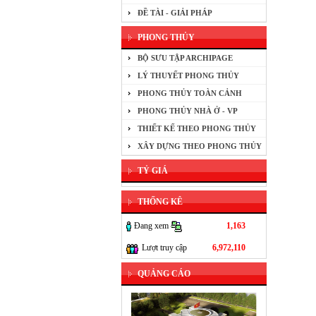
ĐỀ TÀI - GIẢI PHÁP
PHONG THỦY
BỘ SƯU TẬP ARCHIPAGE
LÝ THUYẾT PHONG THỦY
PHONG THỦY TOÀN CẢNH
PHONG THỦY NHÀ Ở - VP
THIẾT KẾ THEO PHONG THỦY
XÂY DỰNG THEO PHONG THỦY
TỶ GIÁ
THỐNG KÊ
Đang xem
1,163
Lượt truy cập
6,972,110
QUẢNG CÁO