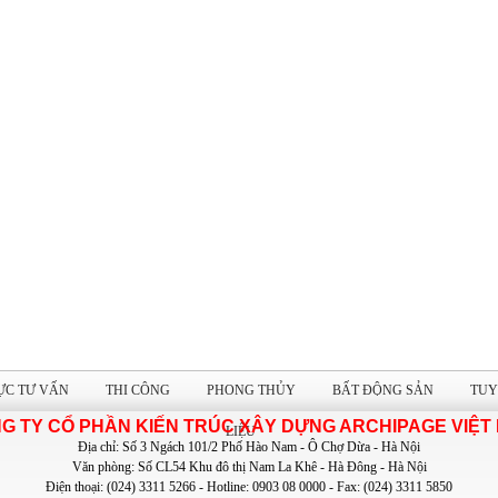
ỰC TƯ VẤN
THI CÔNG
PHONG THỦY
BẤT ĐỘNG SẢN
TUY
G TY CỔ PHẦN KIẾN TRÚC XÂY DỰNG ARCHIPAGE VIỆT
LIỆU
Địa chỉ: Số 3 Ngách 101/2 Phố Hào Nam - Ô Chợ Dừa - Hà Nội
Văn phòng: Số CL54 Khu đô thị Nam La Khê - Hà Đông - Hà Nội
Điện thoại: (024) 3311 5266 - Hotline: 0903 08 0000 - Fax: (024) 3311 5850