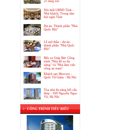
25 tầng nổi
Nội thất UBND Tỉnh -
Nhà khách, Trung tâm
hội nghị Tỉnh
Dự án: Thành phần "Nhà
Quốc Hội"
Lễ mở thầu - dự án:
thành phần "Nhà Quốc
Hội"
Bến xe Giáp Bát: Công
trình "Nhà để xe đa
năng" và "Nhà làm việc
công an trạm"
Khách sạn Mercure -
Quốc Tử Giám - Hà Nội
Tòa nhà đa năng kết cấu
thép - 169 Nguyễn Ngọc
Vũ, Hà Nội
Dự án: Trung tâm thương mại Hồng
Kông, Khách sạn, Căn hộ chung cư
cao cấp
CÔNG TRÌNH TIÊU BIỂU