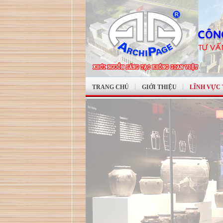
TRANG CHỦ
GIỚI THIỆU
LĨNH VỰC