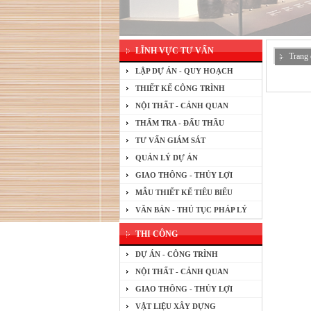
LĨNH VỰC TƯ VẤN
Trang 
LẬP DỰ ÁN - QUY HOẠCH
THIẾT KẾ CÔNG TRÌNH
NỘI THẤT - CẢNH QUAN
THẨM TRA - ĐẤU THẦU
TƯ VẤN GIÁM SÁT
QUẢN LÝ DỰ ÁN
GIAO THÔNG - THỦY LỢI
MẪU THIẾT KẾ TIÊU BIỂU
VĂN BẢN - THỦ TỤC PHÁP LÝ
THI CÔNG
DỰ ÁN - CÔNG TRÌNH
NỘI THẤT - CẢNH QUAN
GIAO THÔNG - THỦY LỢI
VẬT LIỆU XÂY DỰNG