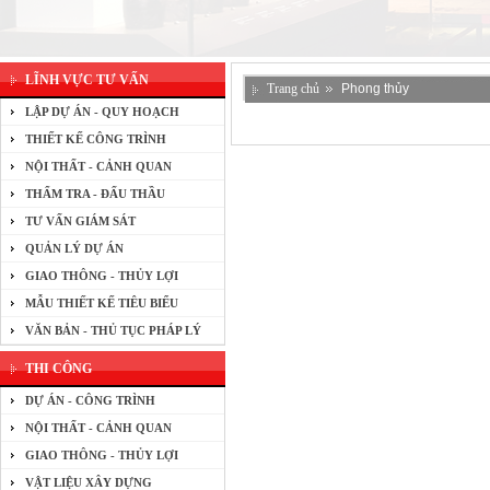
LĨNH VỰC TƯ VẤN
Trang chủ
Phong thủy
LẬP DỰ ÁN - QUY HOẠCH
THIẾT KẾ CÔNG TRÌNH
NỘI THẤT - CẢNH QUAN
THẨM TRA - ĐẤU THẦU
TƯ VẤN GIÁM SÁT
QUẢN LÝ DỰ ÁN
GIAO THÔNG - THỦY LỢI
MẪU THIẾT KẾ TIÊU BIỂU
VĂN BẢN - THỦ TỤC PHÁP LÝ
THI CÔNG
DỰ ÁN - CÔNG TRÌNH
NỘI THẤT - CẢNH QUAN
GIAO THÔNG - THỦY LỢI
VẬT LIỆU XÂY DỰNG