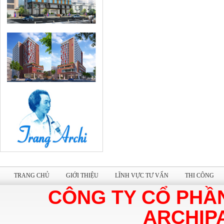
TRANG CHỦ
GIỚI THIỆU
LĨNH VỰC TƯ VẤN
THI CÔNG
CÔNG TY CỔ PHẦ
ARCHIP