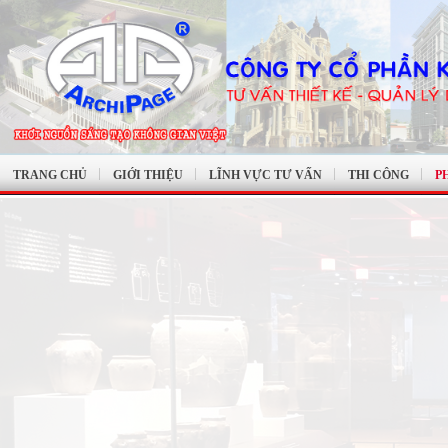
TRANG CHỦ
GIỚI THIỆU
LĨNH VỰC TƯ VẤN
THI CÔNG
P