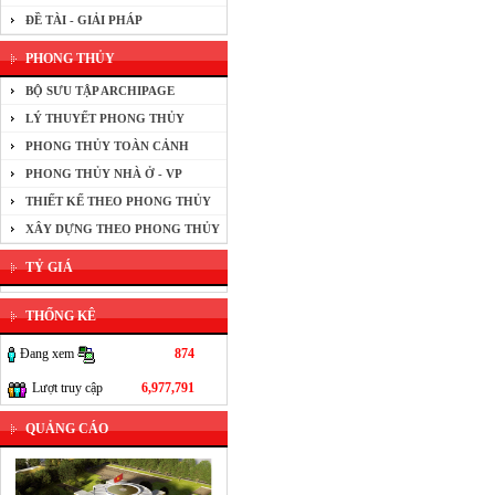
ĐỀ TÀI - GIẢI PHÁP
PHONG THỦY
BỘ SƯU TẬP ARCHIPAGE
LÝ THUYẾT PHONG THỦY
PHONG THỦY TOÀN CẢNH
PHONG THỦY NHÀ Ở - VP
THIẾT KẾ THEO PHONG THỦY
XÂY DỰNG THEO PHONG THỦY
TỶ GIÁ
THỐNG KÊ
Đang xem
874
Lượt truy cập
6,977,791
QUẢNG CÁO