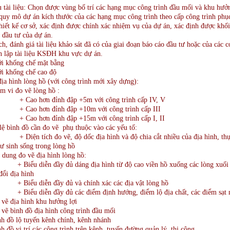
 tài liệu: Chọn được vùng bố trí các hạng mục công trình đầu mối và khu hưởn
quy mô dự án kích thước của các hạng mục công trình theo cấp công trình phụ
thiết kế cơ sở, xác định được chính xác nhiệm vụ của dự án, xác định được khố
 đầu tư của dự án.
ch, đánh giá tài liệu khảo sát đã có của giai đoạn báo cáo đầu tư hoặc của các 
n lập tài liệu KSĐH khu vực dự án.
ới khống chế mặt bằng
ới khống chế cao độ
ịa hình lòng hồ (với công trình mới xây dựng):
m vi đo vẽ lòng hồ :
o hơn đỉnh đập +5m với công trình cấp IV, V
o hơn đỉnh đập +10m với công trình cấp III
o hơn đỉnh đập +15m với công trình cấp I, II
lệ bình đồ cần đo vẽ phụ thuộc vào các yếu tố:
ện tích đo vẽ, độ dốc địa hình và độ chia cắt nhiều của địa hình, thự
ư sinh sống trong lòng hồ
 dung đo vẽ địa hình lòng hồ:
ểu diễn đầy đủ dáng địa hình từ độ cao viền hồ xuống các lòng xuối 
đổi địa hình
ểu diễn đầy đủ và chính xác các địa vật lòng hồ
ểu diễn đầy đủ các điểm định hướng, điểm lộ địa chất, các điểm sạt n
vẽ địa hình khu hưởng lợi
vẽ bình đồ địa hình công trình đầu mối
h đồ lộ tuyến kênh chính, kênh nhánh
h đồ vị trí các công trình trên kênh, tuyến đường quản lý, thi công