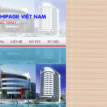
ỤNG
LIÊN HỆ
TIN TỨC
TƯ LIỆU