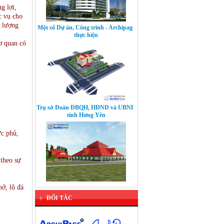
g lợi,
c vụ cho
Một số Dự án, Công trình - Archipage
i lượng
thực hiện
cơ quan có
Trụ sở Đoàn ĐBQH, HĐND và UBND
tỉnh Hưng Yên
c phủ,
theo sự
Dự án: Bảo tồn Quần thể di tích kiến
ở, lộ đá
trúc thời Trần - Khu di tích Hành
Cung Lỗ Giang
ĐỐI TÁC