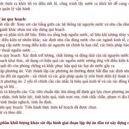
ớc thừa ra khỏi hồ và điều tiết lũ, công trình lấy nước ra khỏi hồ để cung 
h quản lý vận hành .
 án quy hoạch:
nh vấn đề: Xem xét cân bằng giữa các hệ thống tài nguyên nước và nhu cầu dù
ngành khác nhau mà xây dựng qui hoạch .
p và phân tích dữ liệu: Điều tra tổng hợp nguồn nước, số liệu khí tượng thủy 
c điều kiện tự nhiên khác, xác định nhu cầu dùng nước cho các ngành kinh tế,
ung cấp nước trong điều kiện tài nguyên tài chính bị hạn chế, các biện pháp bả
y thoái nguồn nước …
u quy hoạch: Xác định trữ lượng, chất lượng và động thái của tài nguyên nước
oạch khai thác, sử dụng có hiệu quả các nguồn nước tương ứng với điều kiện k
cạnh đó còn phòng chống và khắc phục hậu quả tác hại do nước gây ra.
ập phương án: Việc thành lập các phương án thường được bắt đầu xác định nhu
cân đối tài nguyên - tài chính và các giải pháp quản lý trên bình diện kỹ thuật v
ch phương án: 2 yếu tố chính cần cân nhắc là hiệu quả kinh tế và các tác động
g xã hội...
á và khuyến cáo: Các tiêu chuẩn đặc thù dùng để đánh giá lựa chọn phương á
 nhận, tính hiệu lực, tính hiệu quả, tính trọn vẹn, tính chắc chắn, phạm vi địa l
, tính thuận nghịch, tính ổn định.
iện quy hoạch: Tiến hành thực hiện kế hoạch đã được chọn.
t và theo dõi .
phần khối lượng khảo sát địa hình giai đoạn lập dự án đầu tư xây dựng 