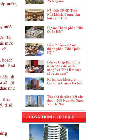
25 tầng nổi
cấp nước,
Nội thất UBND Tỉnh -
Nhà khách, Trung tâm
hội nghị Tỉnh
ng nước
Dự án: Thành phần "Nhà
Quốc Hội"
văn đất
 các mức
Lễ mở thầu - dự án:
o vệ
thành phần "Nhà Quốc
Hội"
, hoạch
Bến xe Giáp Bát: Công
inh tế xã
trình "Nhà để xe đa
năng" và "Nhà làm việc
công an trạm"
 cầu, đi
Khách sạn Mercure -
à xã hội.
Quốc Tử Giám - Hà Nội
 khác như
Tòa nhà đa năng kết cấu
Dự án: Trung tâm thương mại Hồng
n: Khả
thép - 169 Nguyễn Ngọc
Kông, Khách sạn, Căn hộ chung cư
Vũ, Hà Nội
ý, tỉ số
cao cấp
CÔNG TRÌNH TIÊU BIỂU
công