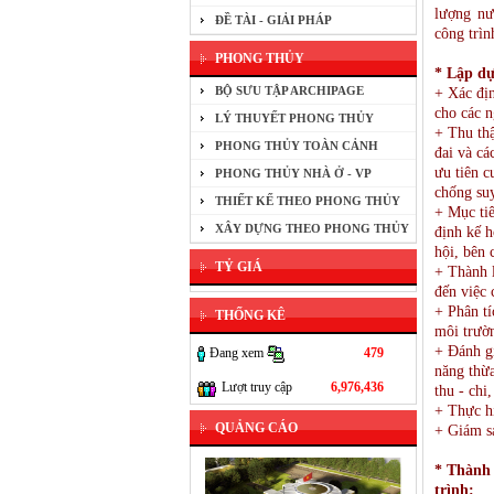
lượng nư
ĐỀ TÀI - GIẢI PHÁP
công trìn
PHONG THỦY
* Lập dự
BỘ SƯU TẬP ARCHIPAGE
+ Xác đị
cho các 
LÝ THUYẾT PHONG THỦY
+ Thu thậ
PHONG THỦY TOÀN CẢNH
đai và cá
ưu tiên c
PHONG THỦY NHÀ Ở - VP
chống su
THIẾT KẾ THEO PHONG THỦY
+ Mục tiê
XÂY DỰNG THEO PHONG THỦY
định kế h
hội, bên 
TỶ GIÁ
+ Thành l
đến việc 
+ Phân tí
THỐNG KÊ
môi trườn
+ Đánh gi
Đang xem
479
năng thừa
Lượt truy cập
6,976,436
thu - chi
+ Thực h
QUẢNG CÁO
+ Giám sá
* Thành 
trình: