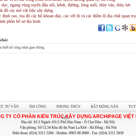
 dọc, ngang vùng tuyến đầu nối, kênh, đường, lòng suối, thủy văn, thủy lực
h đồ các mỏ vật liệu xây dựng
 định cao, tọa độ các hố khoan đào, các vết lũ và các điểm lộ địa chất quan tr
ành phần hồ sơ địa hình
 khác
 thiết kế công trình giao thông
ỰC TƯ VẤN
THI CÔNG
PHONG THỦY
BẤT ĐỘNG SẢN
TUY
G TY CỔ PHẦN KIẾN TRÚC XÂY DỰNG ARCHIPAGE VIỆT
LIỆU
Địa chỉ: Số 3 Ngách 101/2 Phố Hào Nam - Ô Chợ Dừa - Hà Nội
Văn phòng: Số CL54 Khu đô thị Nam La Khê - Hà Đông - Hà Nội
Điện thoại: (024) 3311 5266 - Hotline: 0903 08 0000 - Fax: (024) 3311 5850