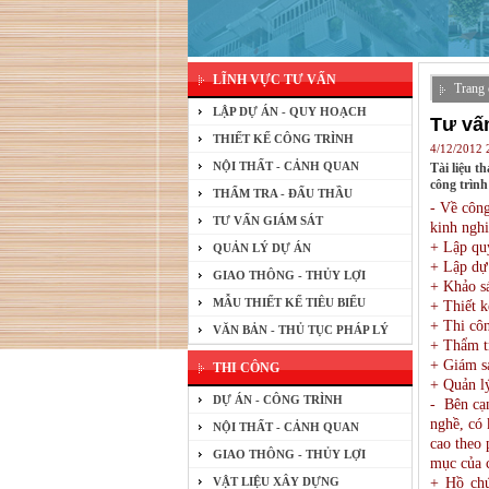
LĨNH VỰC TƯ VẤN
Trang 
LẬP DỰ ÁN - QUY HOẠCH
Tư vấn
THIẾT KẾ CÔNG TRÌNH
4/12/2012
NỘI THẤT - CẢNH QUAN
Tài liệu t
công trình 
THẨM TRA - ĐẤU THẦU
- Về công
TƯ VẤN GIÁM SÁT
kinh ngh
+ Lập quy
QUẢN LÝ DỰ ÁN
+ Lập dự
GIAO THÔNG - THỦY LỢI
+ Khảo s
MẪU THIẾT KẾ TIÊU BIỂU
+ Thiết k
+ Thi cô
VĂN BẢN - THỦ TỤC PHÁP LÝ
+ Thẩm t
+ Giám sá
THI CÔNG
+ Quản lý
DỰ ÁN - CÔNG TRÌNH
- Bên cạn
nghề, có 
NỘI THẤT - CẢNH QUAN
cao theo 
GIAO THÔNG - THỦY LỢI
mục của c
VẬT LIỆU XÂY DỰNG
+ Hồ chứ