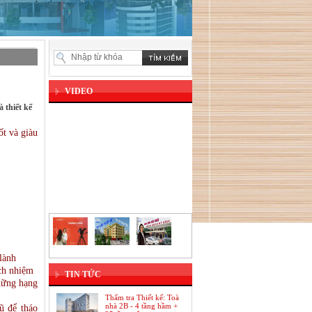
VIDEO
 thiết kế
ốt và giàu
lành
ách nhiệm
TIN TỨC
những hạng
Thẩm tra Thiết kế: Toà
nhà 2B - 4 tầng hầm +
ũ để tháo