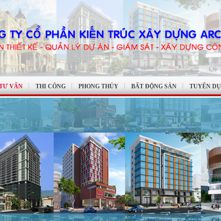
 TƯ VẤN
THI CÔNG
PHONG THỦY
BẤT ĐỘNG SẢN
TUYỂN D