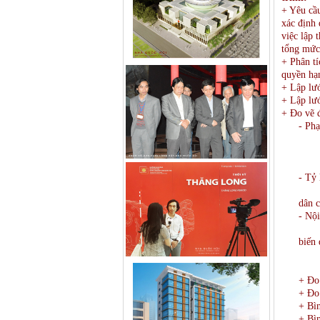
+ Yêu cầu
xác định 
việc lập 
tổng mức
+ Phân tí
quyền hạ
+ Lập lư
+ Lập lư
+ Đo vẽ đ
- Phạ
+ Ca
+ Ca
+ Ca
- Tỷ 
+ Di
dân c
- Nội
+ Bi
biến 
+ Bi
+ Bi
+ Đo 
+ Đo 
+ Bìn
+ Bìn