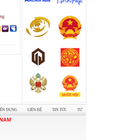
ọng
Dự án: Cải tạo Trụ sở Trung tâm Lưu
trữ Quốc gia I
Nhà hàng cao cấp Tuấn Dung Group
ỂN DỤNG
LIÊN HỆ
TIN TỨC
TƯ
 NAM
Nhà máy sản xuất giày dép Xuất khẩu
ALENA Việt Nam