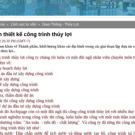
chủ
Lĩnh vực tư vấn
Giao Thông - Thủy Lợi
 thiết kế công trình thủy lợi
 2:26:30 PM (GMT+7)
ham khảo về Thành phần, khối lượng khảo sát địa hình trong các giai đoạn lập dựa án và
thủy lợi...
 trình thủy lợi công ty chúng tôi luôn có một đội ngũ nhân viên chuyên môn t
iệm về:
 hoạch thủy lợi
 án đầu tư xây dựng công trình
át xây dựng
ế xây dựng công trình
ng xây dựng công trình
ra, thẩm định dự án
t thi công xây dựng công trình
 dự án đầu tư xây dựng công trình
h đó Archipage còn có một đội ngũ thi công công trình thủy lợi với nhiều thợ 
kinh nghiệm trong công việc thi công, luôn luôn thi công với một tinh thần tr
phương trâm: "An toàn - tiến độ - chất lượng". Và công ty đã từng thi công 
ông trình thủy lợi như :
a nước: Đập chắn nước để tích nước và dâng nước tạo hồ, công trình xả l