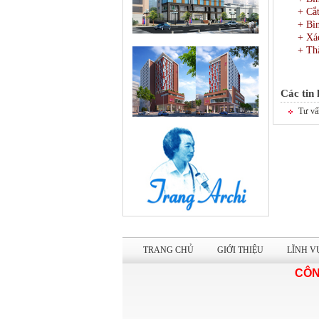
+ Cắt
+ Bìn
+ Xác
+ Th
Các tin
Tư vấn
TRANG CHỦ
GIỚI THIỆU
LĨNH V
CÔN