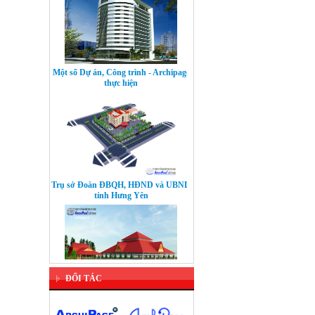
Một số Dự án, Công trình - Archipage
thực hiện
Trụ sở Đoàn ĐBQH, HĐND và UBND
tỉnh Hưng Yên
ĐỐI TÁC
Dự án: Bảo tồn Quần thể di tích kiến
trúc thời Trần - Khu di tích Hành
Cung Lỗ Giang