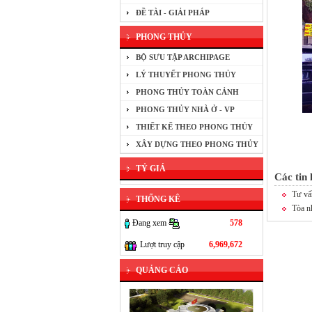
ĐỀ TÀI - GIẢI PHÁP
PHONG THỦY
BỘ SƯU TẬP ARCHIPAGE
LÝ THUYẾT PHONG THỦY
PHONG THỦY TOÀN CẢNH
PHONG THỦY NHÀ Ở - VP
THIẾT KẾ THEO PHONG THỦY
XÂY DỰNG THEO PHONG THỦY
TỶ GIÁ
Các tin
Tư vấ
THỐNG KÊ
Tòa n
Đang xem
578
Lượt truy cập
6,969,672
QUẢNG CÁO