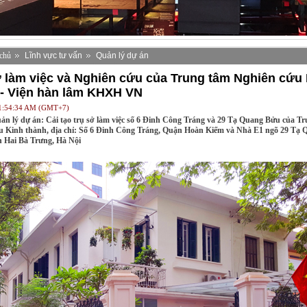
chủ
Lĩnh vực tư vấn
Quản lý dự án
ở làm việc và Nghiên cứu của Trung tâm Nghiên cứu
 - Viện hàn lâm KHXH VN
11:54:34 AM (GMT+7)
ản lý dự án: Cải tạo trụ sở làm việc số 6 Đinh Công Tráng và 29 Tạ Quang Bửu của T
u Kinh thành, địa chỉ: Số 6 Đinh Công Tráng, Quận Hoàn Kiếm và Nhà E1 ngõ 29 Tạ 
 Hai Bà Trưng, Hà Nội