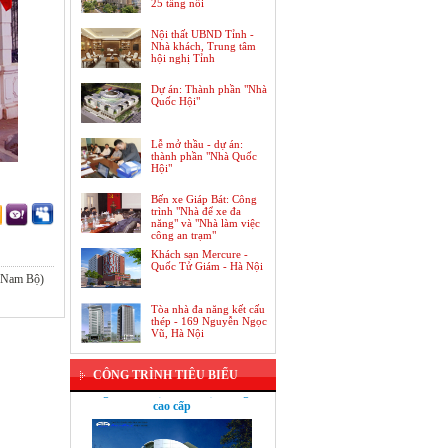
25 tầng nổi
Nội thất UBND Tỉnh -
Nhà khách, Trung tâm
hội nghị Tỉnh
Dự án: Thành phần "Nhà
Quốc Hội"
Lễ mở thầu - dự án:
thành phần "Nhà Quốc
Hội"
Bến xe Giáp Bát: Công
trình "Nhà để xe đa
năng" và "Nhà làm việc
công an trạm"
Khách sạn Mercure -
Quốc Tử Giám - Hà Nội
o Nam Bộ)
Tòa nhà đa năng kết cấu
thép - 169 Nguyễn Ngọc
Vũ, Hà Nội
Dự án: Trung tâm thương mại Hồng
CÔNG TRÌNH TIÊU BIỂU
Kông, Khách sạn, Căn hộ chung cư
cao cấp