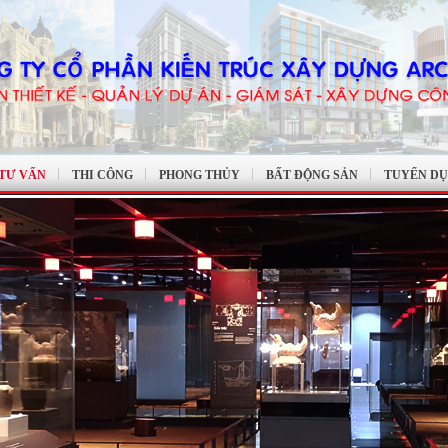
 TƯ VẤN
THI CÔNG
PHONG THỦY
BẤT ĐỘNG SẢN
TUYỂN D