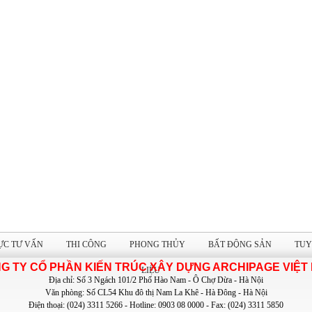
ỰC TƯ VẤN
THI CÔNG
PHONG THỦY
BẤT ĐỘNG SẢN
TUY
G TY CỔ PHẦN KIẾN TRÚC XÂY DỰNG ARCHIPAGE VIỆT
LIỆU
Địa chỉ: Số 3 Ngách 101/2 Phố Hào Nam - Ô Chợ Dừa - Hà Nội
Văn phòng: Số CL54 Khu đô thị Nam La Khê - Hà Đông - Hà Nội
Điện thoại: (024) 3311 5266 - Hotline: 0903 08 0000 - Fax: (024) 3311 5850