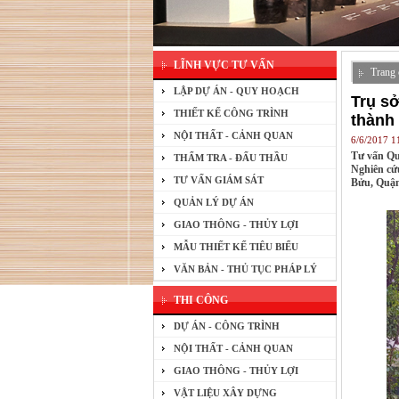
LĨNH VỰC TƯ VẤN
Trang 
LẬP DỰ ÁN - QUY HOẠCH
Trụ s
THIẾT KẾ CÔNG TRÌNH
thành
NỘI THẤT - CẢNH QUAN
6/6/2017 
Tư vấn Qu
THẨM TRA - ĐẤU THẦU
Nghiên cứ
TƯ VẤN GIÁM SÁT
Bửu, Quận
QUẢN LÝ DỰ ÁN
GIAO THÔNG - THỦY LỢI
MẪU THIẾT KẾ TIÊU BIỂU
VĂN BẢN - THỦ TỤC PHÁP LÝ
THI CÔNG
DỰ ÁN - CÔNG TRÌNH
NỘI THẤT - CẢNH QUAN
GIAO THÔNG - THỦY LỢI
VẬT LIỆU XÂY DỰNG