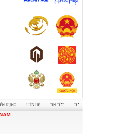
Dự án: Cải tạo Trụ sở Trung tâm Lưu
trữ Quốc gia I
Nhà hàng cao cấp Tuấn Dung Group
ỂN DỤNG
LIÊN HỆ
TIN TỨC
TƯ
 NAM
Nhà máy sản xuất giày dép Xuất khẩu