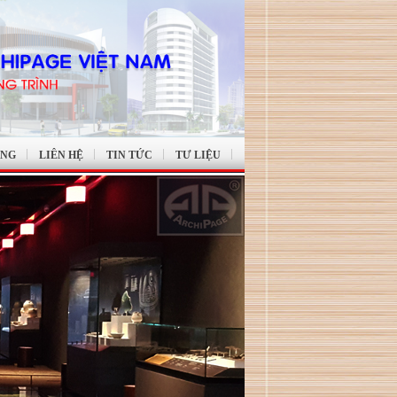
ỤNG
LIÊN HỆ
TIN TỨC
TƯ LIỆU