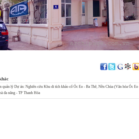
 khác
n quản lý Dự án: Nghiên cứu Khu di tích khảo cổ Óc Eo - Ba Thê, Nền Chùa (Văn hóa Óc E
hà đa năng - TP Thanh Hóa